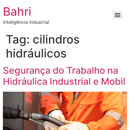
Bahri
Inteligência Industrial
Tag:
cilindros
hidráulicos
Segurança do Trabalho na
Hidráulica Industrial e Mobil