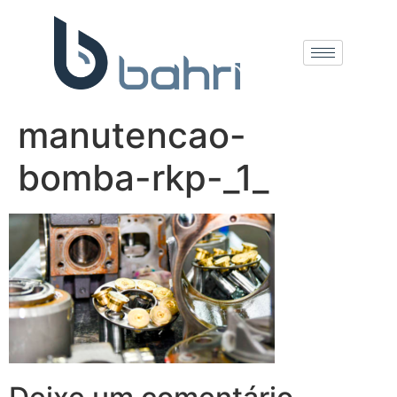
manutencao-
bomba-rkp-_1_