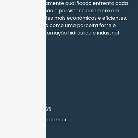
experiente e altamente qualificado enfrenta cada
desafio com paixão e persistência, sempre em
busca das soluções mais econômicas e eficientes,
nos posicionando como uma parceira forte e
confiável em automação hidráulica e industrial
EMPRESA
Home
Sobre a Bahri
Serviços
Produtos
Treinamento
CONTATO
(47) 3043-6185
vendas@bahri.com.br
REDES SOCIAIS
Facebook