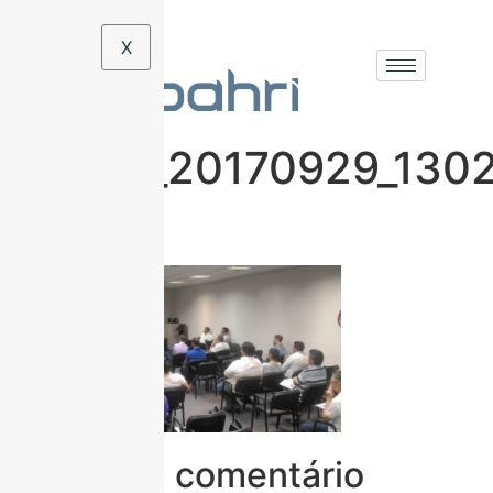
X
1_IMG_20170929_130
1
Deixe um comentário