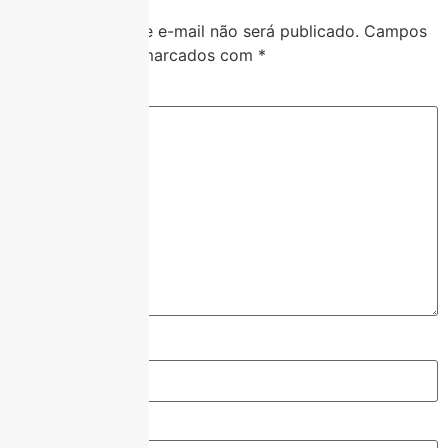
O seu endereço de e-mail não será publicado.
Campos
obrigatórios são marcados com
*
Comentário
*
Nome
*
E-mail
*