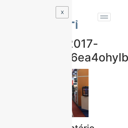
X
Intermach-2017-
qsm28ha9o6ea4ohylb