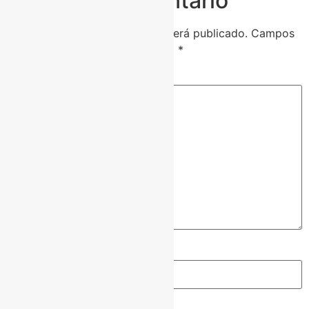
Deixe um comentário
O seu endereço de e-mail não será publicado.
Campos
obrigatórios são marcados com
*
Comentário
*
Nome
*
E-mail
*