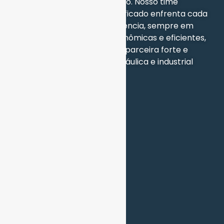
engenharia civil e saneamento. Nosso time
experiente e altamente qualificado enfrenta cada
desafio com paixão e persistência, sempre em
busca das soluções mais econômicas e eficientes,
nos posicionando como uma parceira forte e
confiável em automação hidráulica e industrial
EMPRESA
Home
Sobre a Bahri
Serviços
Produtos
Treinamento
CONTATO
(47) 3043-6185
vendas@bahri.com.br
REDES SOCIAIS
Facebook